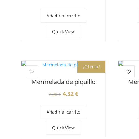
precio
precio
original
actual
Añadir al carrito
era:
es:
7.20 €.
4.32 €.
Quick View
¡Oferta!
Mermelada de piquillo
Mer
El
El
4.32
€
7.20
€
precio
precio
original
actual
Añadir al carrito
era:
es:
7.20 €.
4.32 €.
Quick View