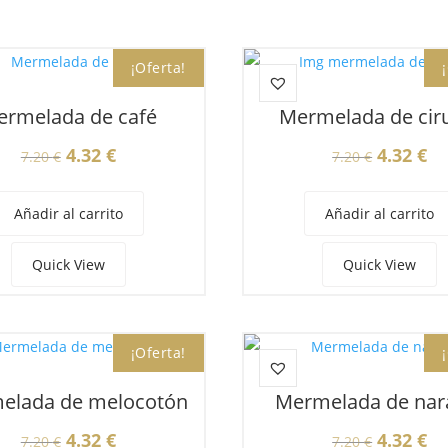
¡Oferta!
ermelada de café
Mermelada de cir
El
El
El
El
4.32
€
4.32
€
7.20
€
7.20
€
precio
precio
precio
pr
original
actual
original
ac
Añadir al carrito
Añadir al carrito
era:
es:
era:
es
7.20 €.
4.32 €.
7.20 €.
4.
Quick View
Quick View
¡Oferta!
elada de melocotón
Mermelada de nar
El
El
El
El
4.32
€
4.32
€
7.20
€
7.20
€