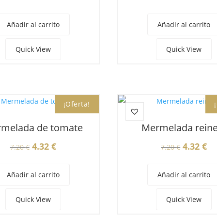
precio
precio
precio
pr
original
actual
original
ac
Añadir al carrito
Añadir al carrito
era:
es:
era:
es
7.20 €.
4.32 €.
7.20 €.
4.
Quick View
Quick View
¡Oferta!
melada de tomate
Mermelada reine
El
El
El
El
4.32
€
4.32
€
7.20
€
7.20
€
precio
precio
precio
pr
original
actual
original
ac
Añadir al carrito
Añadir al carrito
era:
es:
era:
es
7.20 €.
4.32 €.
7.20 €.
4.
Quick View
Quick View