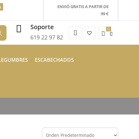
A
ENVIÓ GRATIS A PARTIR DE
99 €
Soporte

Mi
Favoritos
0.00
€
619 22 97 82
Cuenta
–
LEGUMBRES
ESCABECHADOS