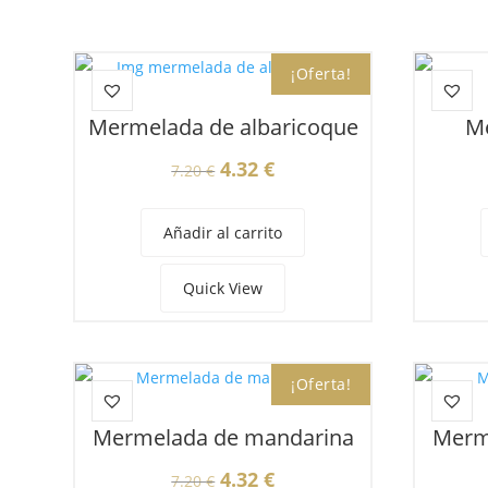
¡Oferta!
Mermelada de albaricoque
M
El
El
4.32
€
7.20
€
precio
precio
original
actual
Añadir al carrito
era:
es:
7.20 €.
4.32 €.
Quick View
¡Oferta!
Mermelada de mandarina
Merm
El
El
4.32
€
7.20
€