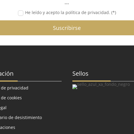
---
He leído y acepto la política de privacidad. (*)
Suscribirse
ación
Sellos
a de privacidad
a de cookies
egal
rio de desistimiento
aciones