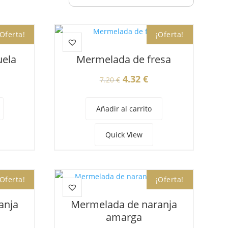
¡Oferta!
¡Oferta!
uela
Mermelada de fresa
El
El
4.32
€
7.20
€
ecio
precio
precio
tual
original
actual
Añadir al carrito
:
era:
es:
32 €.
7.20 €.
4.32 €.
Quick View
¡Oferta!
¡Oferta!
anja
Mermelada de naranja
amarga