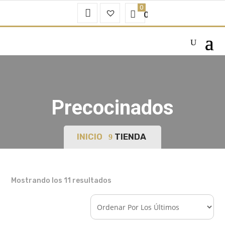
Mi
Favoritos
0.00
€
Cuenta
–
Precocinados
INICIO
TIENDA
Ordenado
Mostrando los 11 resultados
por
los
últimos