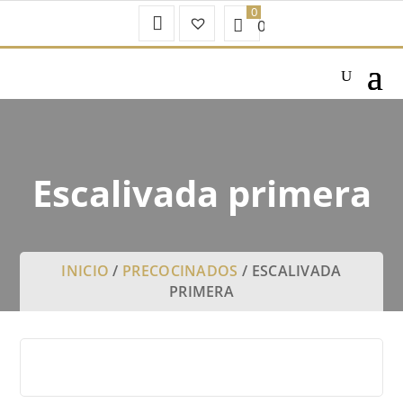
Mi
Favoritos
0.00
€
Cuenta
–
Escalivada primera
INICIO
/
PRECOCINADOS
/ ESCALIVADA
PRIMERA