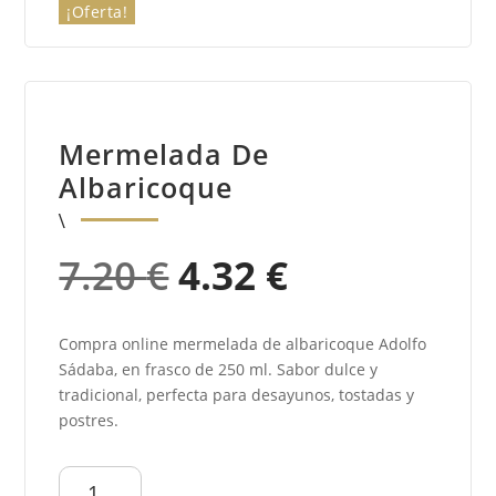
¡Oferta!
Mermelada De
Albaricoque
El
El
7.20
€
4.32
€
precio
precio
Compra online mermelada de albaricoque Adolfo
original
actual
Sádaba, en frasco de 250 ml. Sabor dulce y
era:
es:
tradicional, perfecta para desayunos, tostadas y
postres.
7.20 €.
4.32 €.
Mermelada