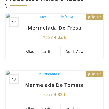
¡Oferta!
Mermelada De Fresa
El
El
4.32
€
7.20
€
precio
precio
original
actual
Añadir al carrito
Quick View
era:
es:
7.20 €.
4.32 €.
¡Oferta!
Mermelada De Tomate
El
El
4.32
€
7.20
€
precio
precio
original
actual
Añadir al carrito
Quick View