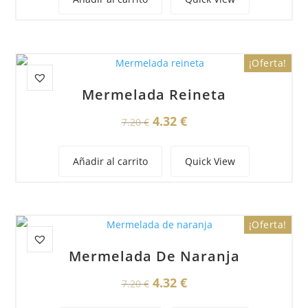
era:
es:
7.20 €.
4.32 €.
¡Oferta!
Mermelada Reineta
El
El
4.32
€
7.20
€
precio
precio
original
actual
Añadir al carrito
Quick View
era:
es:
7.20 €.
4.32 €.
¡Oferta!
Mermelada De Naranja
El
El
4.32
€
7.20
€
precio
precio