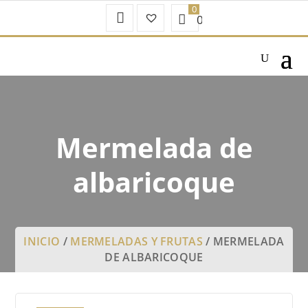
Mi
Favoritos
0.00
€
Cuenta
–
Mermelada de
albaricoque
INICIO
/
MERMELADAS Y FRUTAS
/ MERMELADA
DE ALBARICOQUE