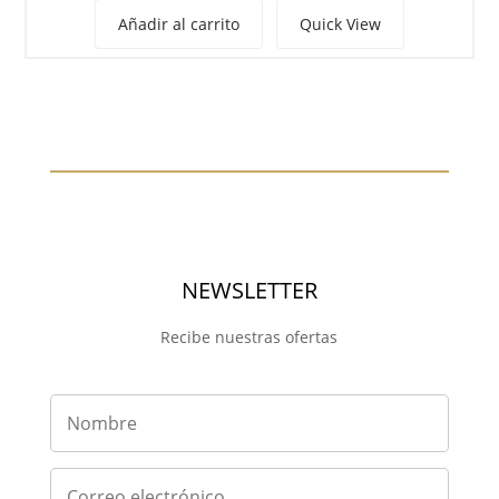
original
actual
Añadir al carrito
Quick View
era:
es:
7.20 €.
4.32 €.
NEWSLETTER
Recibe nuestras ofertas