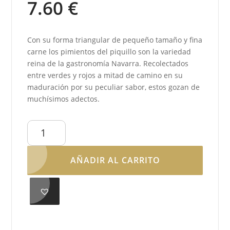
7.60
€
Con su forma triangular de pequeño tamaño y fina
carne los pimientos del piquillo son la variedad
reina de la gastronomía Navarra. Recolectados
entre verdes y rojos a mitad de camino en su
maduración por su peculiar sabor, estos gozan de
muchísimos adectos.
Pimientos
del
Piquillo
AÑADIR AL CARRITO
entreverado
primera
cantidad