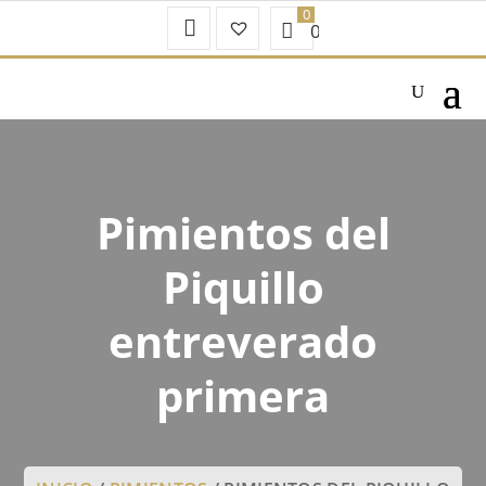
Mi
Favoritos
0.00
€
Cuenta
–
Pimientos del
Piquillo
entreverado
primera