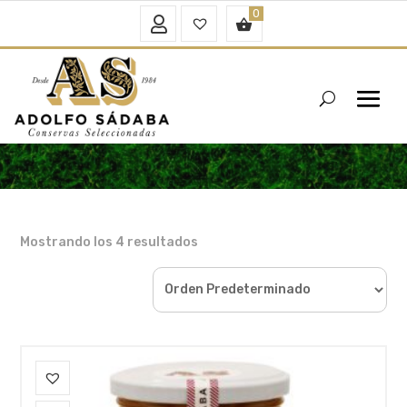
Mi
Favoritos
0.00
€
Cuenta
–
Mostrando los 4 resultados