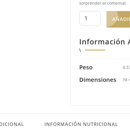
sorprender al comensal.
Espárragos
AÑADI
blancos
extra
d.o.
Información 
5
frutos
extra
gruesos
Peso
0.5
cantidad
Dimensiones
16 
DICIONAL
INFORMACIÓN NUTRICIONAL