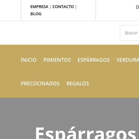
EMPRESA
|
CONTACTO
|
D
BLOG
Búsqued
de
producto
INICIO
PIMIENTOS
ESPÁRRAGOS
VERDUR
PRECOCINADOS
REGALOS
Espárragos 