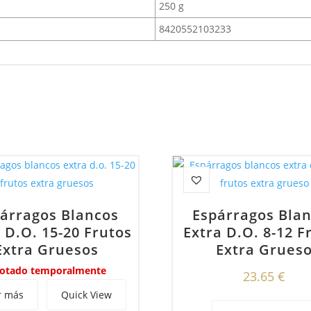
250 g
8420552103233
árragos Blancos
Espárragos Bla
 D.o. 15-20 Frutos
Extra D.o. 8-12 F
Extra Gruesos
Extra Grues
otado temporalmente
23.65
€
r más
Quick View