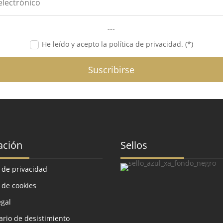
---
He leído y acepto la política de privacidad. (*)
Suscribirse
ación
Sellos
a de privacidad
a de cookies
egal
rio de desistimiento