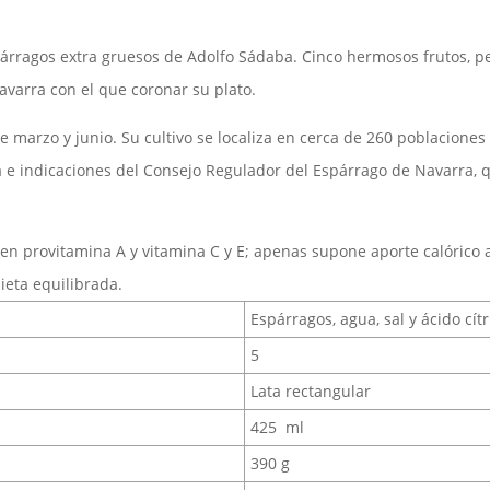
párragos extra gruesos de Adolfo Sádaba. Cinco hermosos frutos, p
Navarra con el que coronar su plato.
 marzo y junio. Su cultivo se localiza en cerca de 260 poblaciones 
a e indicaciones del Consejo Regulador del Espárrago de Navarra, q
 en provitamina A y vitamina C y E; apenas supone aporte calórico 
ieta equilibrada.
Espárragos, agua, sal y ácido cít
5
Lata rectangular
425 ml
390 g