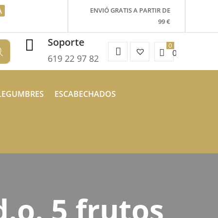
A
ENVIÓ GRATIS A PARTIR DE
99 €
Soporte

Mi
Favoritos
0.00
€
619 22 97 82
Cuenta
–
LEGUMBRES
ESCABECHADOS
.o. 5 frutos