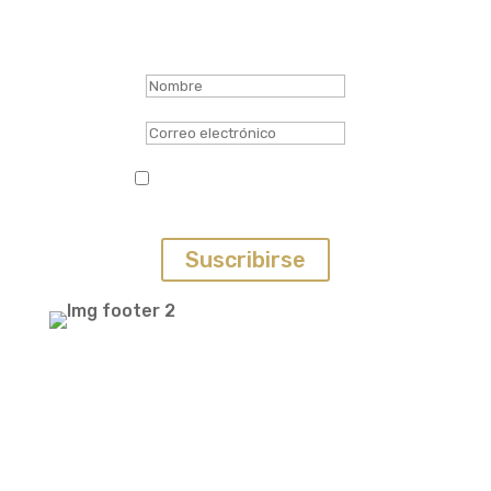
Recibe nuestras ofertas
Mensaje de éxito
---
---
He leído y acepto la política de
privacidad. (*)
Suscribirse