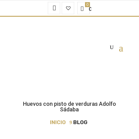
Mi
Favoritos
0.00
€
Cuenta
–
Huevos con pisto de verduras Adolfo
Sádaba
INICIO
BLOG