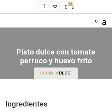
Mi
Favoritos
0.00
€
Cuenta
–
Pisto dulce con tomate
perruco y huevo frito
INICIO
BLOG
Ingredientes